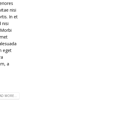
eriores
tae nisi
tis. In et
 nisi
 Morbi
 amet
malesuada
m eget
ra
am, a
AD MORE...