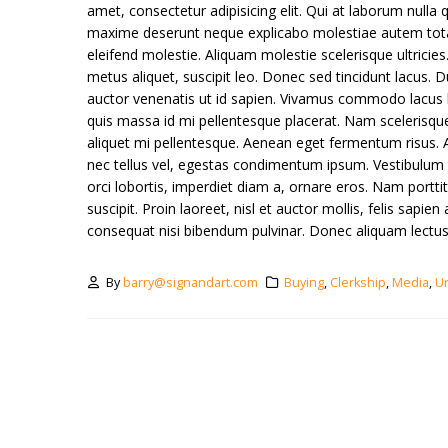
amet, consectetur adipisicing elit. Qui at laborum null
maxime deserunt neque explicabo molestiae autem tot
eleifend molestie. Aliquam molestie scelerisque ultricies
metus aliquet, suscipit leo. Donec sed tincidunt lacus. 
auctor venenatis ut id sapien. Vivamus commodo lacus lo
quis massa id mi pellentesque placerat. Nam scelerisque si
aliquet mi pellentesque. Aenean eget fermentum risus. A
nec tellus vel, egestas condimentum ipsum. Vestibulum u
orci lobortis, imperdiet diam a, ornare eros. Nam porttito
suscipit. Proin laoreet, nisl et auctor mollis, felis sapie
consequat nisi bibendum pulvinar. Donec aliquam lectus v
By
barry@signandart.com
Buying
,
Clerkship
,
Media
,
U