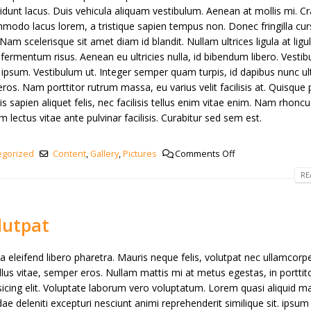
ncidunt lacus. Duis vehicula aliquam vestibulum. Aenean at mollis mi. C
mmodo lacus lorem, a tristique sapien tempus non. Donec fringilla cu
Nam scelerisque sit amet diam id blandit. Nullam ultrices ligula at ligu
 fermentum risus. Aenean eu ultricies nulla, id bibendum libero. Vesti
psum. Vestibulum ut. Integer semper quam turpis, id dapibus nunc ult
ros. Nam porttitor rutrum massa, eu varius velit facilisis at. Quisque p
felis sapien aliquet felis, nec facilisis tellus enim vitae enim. Nam rhonc
lectus vitae ante pulvinar facilisis. Curabitur sed sem est.
egorized
Content
,
Gallery
,
Pictures
Comments Off
RE
lutpat
 eleifend libero pharetra. Mauris neque felis, volutpat nec ullamcorpe
llus vitae, semper eros. Nullam mattis mi at metus egestas, in porttit
icing elit. Voluptate laborum vero voluptatum. Lorem quasi aliquid m
ae deleniti excepturi nesciunt animi reprehenderit similique sit. ipsum 