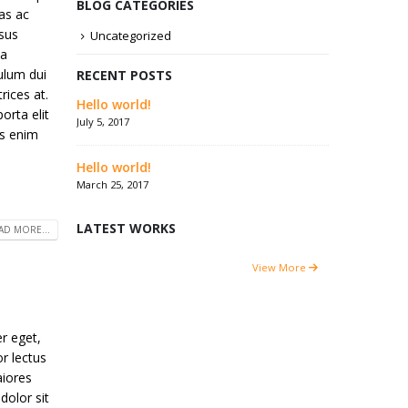
BLOG CATEGORIES
ras ac
rsus
Uncategorized
la
bulum dui
RECENT POSTS
rices at.
Hello world!
orta elit
July 5, 2017
us enim
Hello world!
March 25, 2017
LATEST WORKS
AD MORE...
View More
r eget,
or lectus
aiores
dolor sit