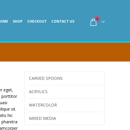
0
HOME
SHOP
CHECKOUT
CONTACT US
CARVED SPOONS
r eget,
ACRYLICS
 porttitor
uasi
WATERCOLOR
ique sit.
tis hic
MIXED MEDIA
 pharetra
llamcorper