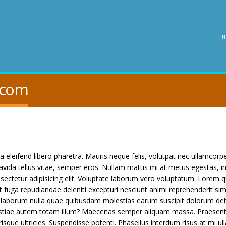
.com
 eleifend libero pharetra. Mauris neque felis, volutpat nec ullamcorpe
avida tellus vitae, semper eros. Nullam mattis mi at metus egestas, in
sectetur adipisicing elit. Voluptate laborum vero voluptatum. Lorem q
t fuga repudiandae deleniti excepturi nesciunt animi reprehenderit simil
 at laborum nulla quae quibusdam molestias earum suscipit dolorum debi
estiae autem totam illum? Maecenas semper aliquam massa. Praesent
risque ultricies. Suspendisse potenti. Phasellus interdum risus at mi u