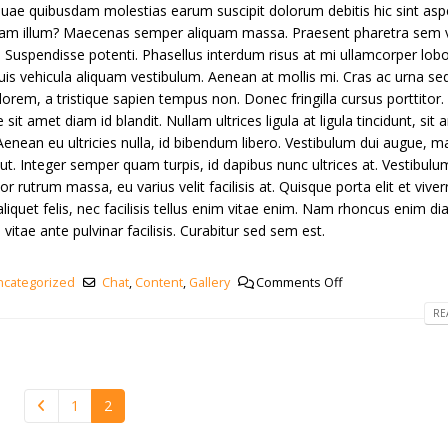
a quae quibusdam molestias earum suscipit dolorum debitis hic sint asp
am illum? Maecenas semper aliquam massa. Praesent pharetra sem vi
. Suspendisse potenti. Phasellus interdum risus at mi ullamcorper lobor
Duis vehicula aliquam vestibulum. Aenean at mollis mi. Cras ac urna sed
rem, a tristique sapien tempus non. Donec fringilla cursus porttitor.
t amet diam id blandit. Nullam ultrices ligula at ligula tincidunt, sit
enean eu ultricies nulla, id bibendum libero. Vestibulum dui augue, 
t. Integer semper quam turpis, id dapibus nunc ultrices at. Vestibulu
r rutrum massa, eu varius velit facilisis at. Quisque porta elit et viver
n aliquet felis, nec facilisis tellus enim vitae enim. Nam rhoncus enim di
itae ante pulvinar facilisis. Curabitur sed sem est.
ncategorized
Chat
,
Content
,
Gallery
Comments Off
RE
1
2